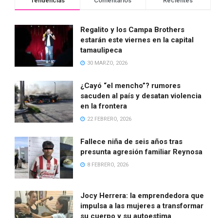
Tendencias
Comentarios
Recientes
Regalito y los Campa Brothers
estarán este viernes en la capital
tamaulipeca
30 MARZO, 2026
¿Cayó “el mencho”? rumores
sacuden al país y desatan violencia
en la frontera
22 FEBRERO, 2026
Fallece niña de seis años tras
presunta agresión familiar Reynosa
8 FEBRERO, 2026
Jocy Herrera: la emprendedora que
impulsa a las mujeres a transformar
su cuerpo y su autoestima