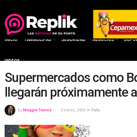
INICIO
TAMAULIPAS
SEGURIDAD
NEGOCIOS
DEPO
VIDEOS
Supermercados como Bod
llegarán próximamente a
by
Maggie Tamez
5 marzo, 2026
in
Tula