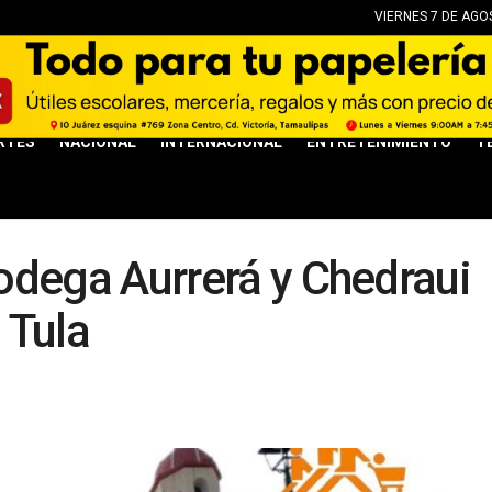
VIERNES 7 DE AGO
RTES
NACIONAL
INTERNACIONAL
ENTRETENIMIENTO
T
ega Aurrerá y Chedraui
 Tula