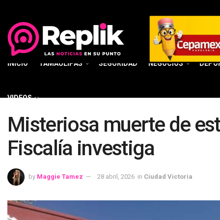
INICIO
TAMAULIPAS
SEGURIDAD
NEGOCIOS
DEPO
VIDEOS
Misteriosa muerte de est
Fiscalía investiga
by
Maggie Tamez
28 abril, 2026
in
Ciudad Victoria