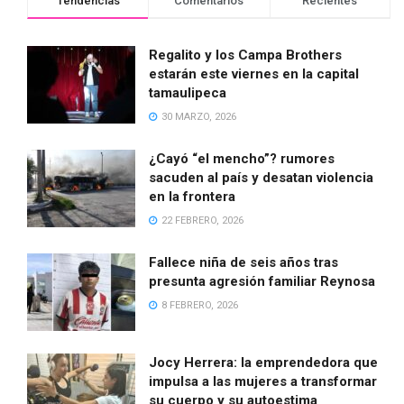
Tendencias
Comentarios
Recientes
Regalito y los Campa Brothers
estarán este viernes en la capital
tamaulipeca
30 MARZO, 2026
¿Cayó “el mencho”? rumores
sacuden al país y desatan violencia
en la frontera
22 FEBRERO, 2026
Fallece niña de seis años tras
presunta agresión familiar Reynosa
8 FEBRERO, 2026
Jocy Herrera: la emprendedora que
impulsa a las mujeres a transformar
su cuerpo y su autoestima