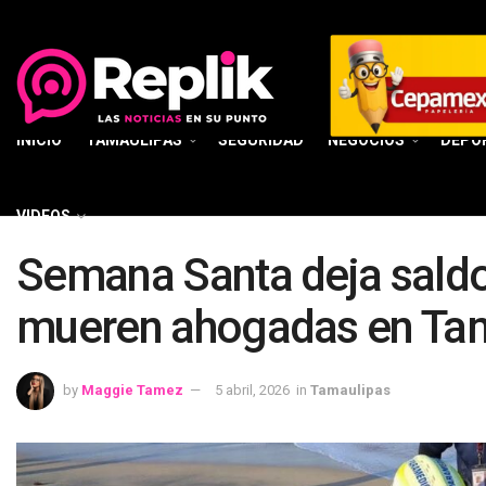
INICIO
TAMAULIPAS
SEGURIDAD
NEGOCIOS
DEPO
VIDEOS
Semana Santa deja saldo
mueren ahogadas en Ta
by
Maggie Tamez
5 abril, 2026
in
Tamaulipas