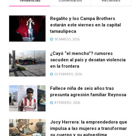
Tendencias
Comentarios
Recientes
Regalito y los Campa Brothers
estarán este viernes en la capital
tamaulipeca
30 MARZO, 2026
¿Cayó “el mencho”? rumores
sacuden al país y desatan violencia
en la frontera
22 FEBRERO, 2026
Fallece niña de seis años tras
presunta agresión familiar Reynosa
8 FEBRERO, 2026
Jocy Herrera: la emprendedora que
impulsa a las mujeres a transformar
su cuerpo y su autoestima