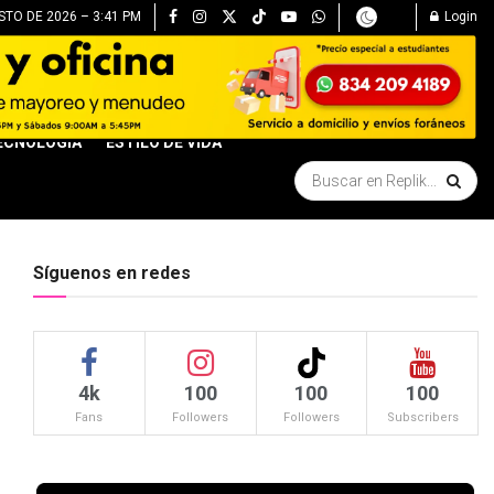
STO DE 2026 – 3:41 PM
Login
ECNOLOGÍA
ESTILO DE VIDA
Síguenos en redes
4k
100
100
100
Fans
Followers
Followers
Subscribers