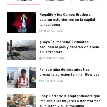
Tendencias
Comentarios
Recientes
Regalito y los Campa Brothers
estarán este viernes en la capital
tamaulipeca
30 MARZO, 2026
¿Cayó “el mencho”? rumores
sacuden al país y desatan violencia
en la frontera
22 FEBRERO, 2026
Fallece niña de seis años tras
presunta agresión familiar Reynosa
8 FEBRERO, 2026
Jocy Herrera: la emprendedora que
impulsa a las mujeres a transformar
su cuerpo y su autoestima