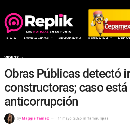
INICIO
TAMAULIPAS
SEGURIDAD
NEGOCIOS
DEPO
VIDEOS
Obras Públicas detectó i
constructoras; caso está 
anticorrupción
by
Maggie Tamez
14 mayo, 2026
in
Tamaulipas