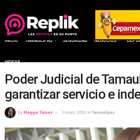
INICIO
TAMAULIPAS
SEGURIDAD
NEGOCIOS
DEPO
VIDEOS
Poder Judicial de Tamaul
garantizar servicio e in
by
Maggie Tamez
5 mayo, 2026
in
Tamaulipas