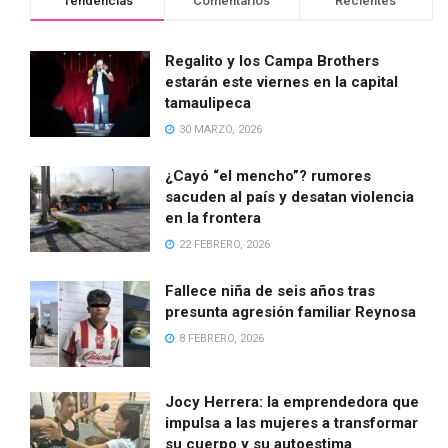
Tendencias
Comentarios
Recientes
Regalito y los Campa Brothers
estarán este viernes en la capital
tamaulipeca
30 MARZO, 2026
¿Cayó “el mencho”? rumores
sacuden al país y desatan violencia
en la frontera
22 FEBRERO, 2026
Fallece niña de seis años tras
presunta agresión familiar Reynosa
8 FEBRERO, 2026
Jocy Herrera: la emprendedora que
impulsa a las mujeres a transformar
su cuerpo y su autoestima