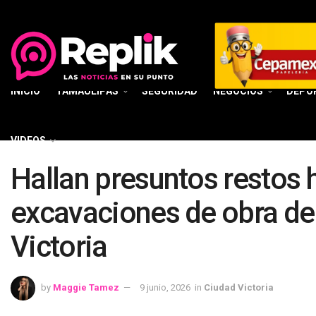
INICIO
TAMAULIPAS
SEGURIDAD
NEGOCIOS
DEPO
VIDEOS
Hallan presuntos restos
excavaciones de obra de
Victoria
by
Maggie Tamez
9 junio, 2026
in
Ciudad Victoria