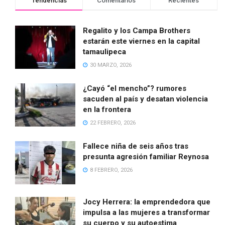
Tendencias
Comentarios
Recientes
Regalito y los Campa Brothers
estarán este viernes en la capital
tamaulipeca
30 MARZO, 2026
¿Cayó “el mencho”? rumores
sacuden al país y desatan violencia
en la frontera
22 FEBRERO, 2026
Fallece niña de seis años tras
presunta agresión familiar Reynosa
8 FEBRERO, 2026
Jocy Herrera: la emprendedora que
impulsa a las mujeres a transformar
su cuerpo y su autoestima