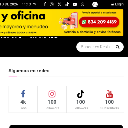
O DE 2026 – 11:13 PM
Login
ECNOLOGÍA
ESTILO DE VIDA
Síguenos en redes
4k
100
100
100
Fans
Followers
Followers
Subscribers