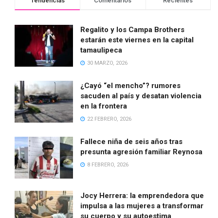
Tendencias
Comentarios
Recientes
Regalito y los Campa Brothers
estarán este viernes en la capital
tamaulipeca
30 MARZO, 2026
¿Cayó “el mencho”? rumores
sacuden al país y desatan violencia
en la frontera
22 FEBRERO, 2026
Fallece niña de seis años tras
presunta agresión familiar Reynosa
8 FEBRERO, 2026
Jocy Herrera: la emprendedora que
impulsa a las mujeres a transformar
su cuerpo y su autoestima