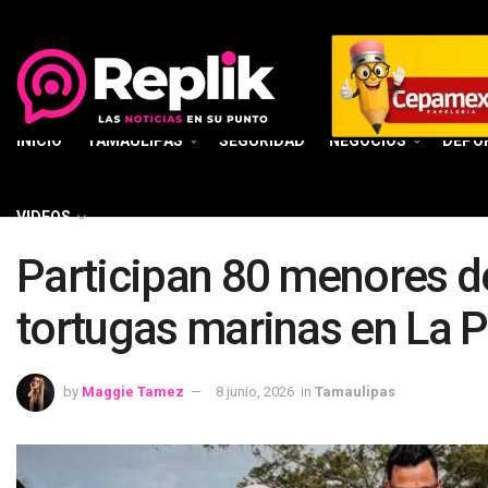
INICIO
TAMAULIPAS
SEGURIDAD
NEGOCIOS
DEPO
VIDEOS
Participan 80 menores de
tortugas marinas en La 
by
Maggie Tamez
8 junio, 2026
in
Tamaulipas