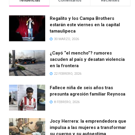
Tendencias
Comentarios
Recientes
Regalito y los Campa Brothers
estarán este viernes en la capital
tamaulipeca
30 MARZO, 2026
¿Cayó “el mencho”? rumores
sacuden al país y desatan violencia
en la frontera
22 FEBRERO, 2026
Fallece niña de seis años tras
presunta agresión familiar Reynosa
8 FEBRERO, 2026
Jocy Herrera: la emprendedora que
impulsa a las mujeres a transformar
su cuerpo y su autoestima