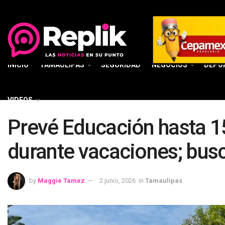
INICIO
TAMAULIPAS
SEGURIDAD
NEGOCIOS
DEPO
VIDEOS
Prevé Educación hasta 1
durante vacaciones; busca
by
Maggie Tamez
2 junio, 2026
in
Tamaulipas