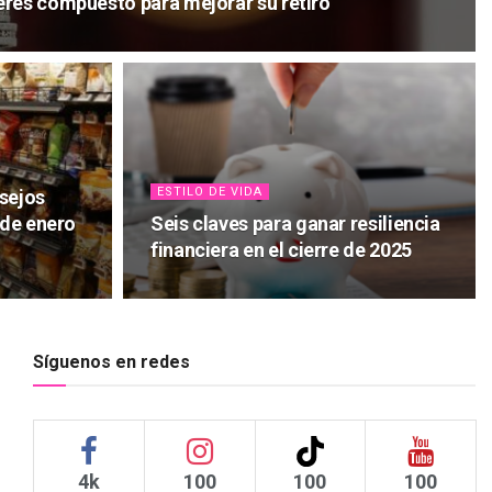
rés compuesto para mejorar su retiro
ESTILO DE VIDA
sejos
 de enero
Seis claves para ganar resiliencia
financiera en el cierre de 2025
Síguenos en redes
4k
100
100
100