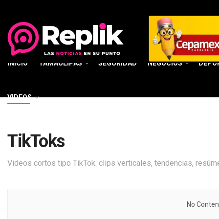
INICIO
TAMAULIPAS
SEGURIDAD
NEGOCIOS
DEPO
VIDEOS
TikToks
Videos cortos tipo TikTok: clips verticales, tendencias, re
No Content