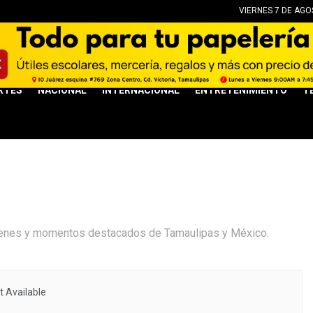
VIERNES 7 DE AGO
RTES
NACIONAL
INTERNACIONAL
ENTRETENIMIENTO
T
súmenes y momentos destacados de Tamaulipas y México.
 Available