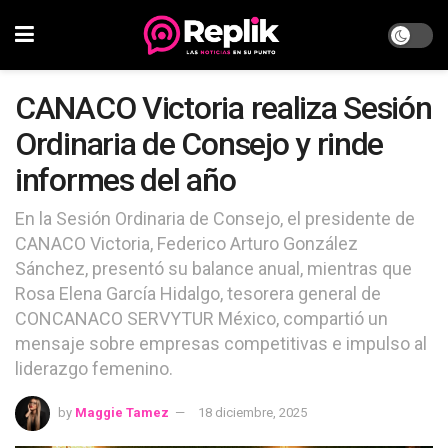
CANACO Victoria realiza Sesión
Ordinaria de Consejo y rinde
informes del año
En la Sesión Ordinaria de Consejo, el presidente de
CANACO Victoria, Federico Arturo González
Sánchez, presentó su balance anual, mientras que
Rosa Elena García Hidalgo, tesorera general de
CONCANACO SERVYTUR México, compartió un
mensaje sobre empresas competitivas e impulso al
liderazgo femenino.
by
Maggie Tamez
18 diciembre, 2025