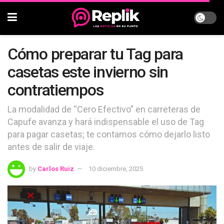
Cómo preparar tu Tag para
casetas este invierno sin
contratiempos
La modalidad de “Cero Efectivo” en carreteras de
Capufe avanza y hará indispensable el uso de Tag
para pagar casetas; te contamos cómo dejarlo listo
antes de salir de viaje.
by
Carlos Ruiz
10 diciembre, 2025