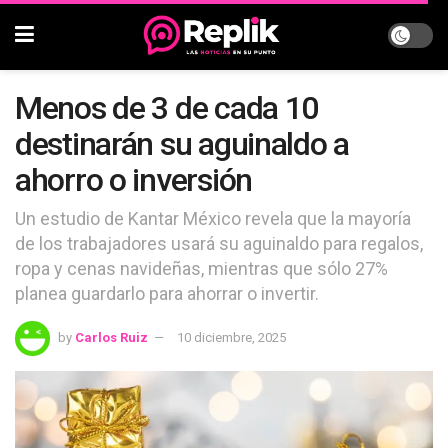
Menos de 3 de cada 10
destinarán su aguinaldo a
ahorro o inversión
Un estudio de Kantar México revela que la mayoría
de los trabajadores usará su aguinaldo para regalos,
ropa y cenas navideñas, mientras que sólo 27%
planea guardarlo para ahorrar o invertir.
by
Carlos Ruiz
10 diciembre, 2025