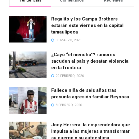
Tendencias
Comentarios
Recientes
Regalito y los Campa Brothers
estarán este viernes en la capital
tamaulipeca
30 MARZO, 2026
¿Cayó “el mencho”? rumores
sacuden al país y desatan violencia
en la frontera
22 FEBRERO, 2026
Fallece niña de seis años tras
presunta agresión familiar Reynosa
8 FEBRERO, 2026
Jocy Herrera: la emprendedora que
impulsa a las mujeres a transformar
su cuerpo y su autoestima