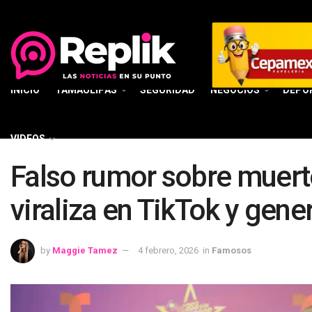
INICIO
TAMAULIPAS
SEGURIDAD
NEGOCIOS
DEPO
VIDEOS
Falso rumor sobre muert
viraliza en TikTok y gene
by
Maggie Tamez
4 febrero, 2026
in
Famosos