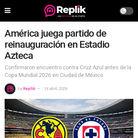
América juega partido de
reinauguración en Estadio
Azteca
Confirmaron encuentro contra Cruz Azul antes de la
Copa Mundial 2026 en Ciudad de México
by
Replik
14 abril, 2026