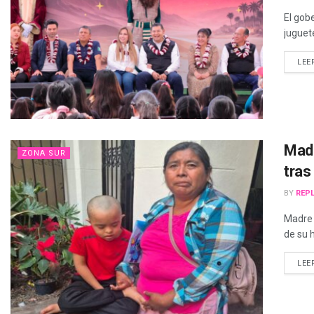
El gob
juguet
LEE
Madr
ZONA SUR
tras
BY
REPL
Madre 
de su h
LEE