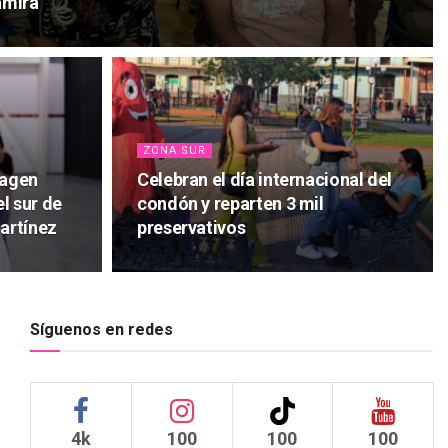
amira
ZONA SUR
magen
Celebran el día internacional del
l sur de
condón y reparten 3 mil
artínez
preservativos
Síguenos en redes
4k
100
100
100