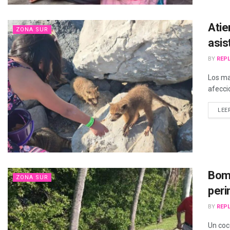
Atie
ZONA SUR
asis
BY
REPL
Los ma
afecci
LEE
Bomb
ZONA SUR
peri
BY
REPL
Un coc