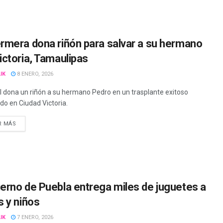
rmera dona riñón para salvar a su hermano
ictoria, Tamaulipas
IK
8 ENERO, 2026
l dona un riñón a su hermano Pedro en un trasplante exitoso
ado en Ciudad Victoria.
R MÁS
erno de Puebla entrega miles de juguetes a
s y niños
IK
7 ENERO, 2026