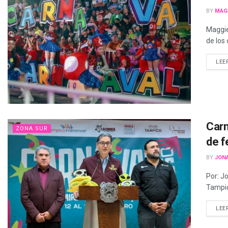
BY
MAG
Maggie
de los
LEE
Carn
ZONA SUR
de f
BY
JON
Por: J
Tampic
LEE