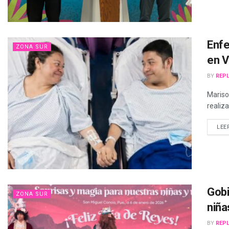
Enfe
ZONA SUR
en V
BY
REPL
Mariso
realiz
LEE
Gobi
ZONA SUR
niña
BY
REPL