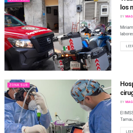
los 
BY
MAG
Miriam
labores
LEE
Hosp
ZONA SUR
ciru
BY
MAG
El IMS
Tamauli
LEE