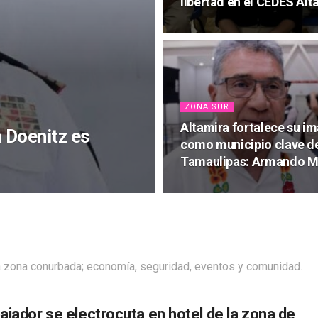
libertad en el CEDES Alt
ZONA SUR
Altamira fortalece su i
a Doenitz es
como municipio clave de
Tamaulipas: Armando M
la zona conurbada; economía, seguridad, eventos y comunidad.
ajador se electrocuta en hotel de la zona de