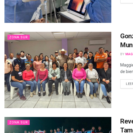
Gonz
ZONA SUR
Muni
BY
MAG
Maggie
de bie
LEE
Reve
ZONA SUR
Tama